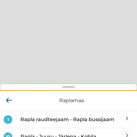
Raplamaa
Rapla raudteejaam - Rapla bussijaam
1
Jätkates meie veebisaidi sirvimist, nõustute küpsiste
OK
kasutamisega. Lisateavet meie lehest
tingimused.
Leaflet
|
©
Mapbox
©
OpenStreetMap
Rapla - Juuru - Järlepa - Kohila
10