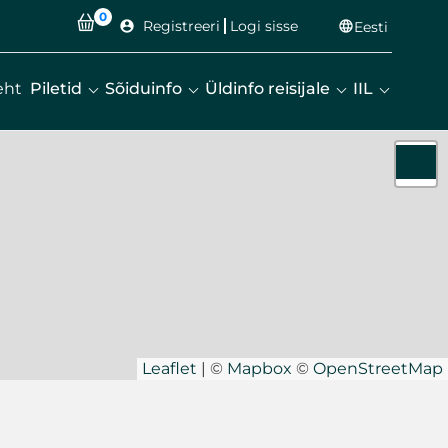
0
Registreeri
Logi sisse
account_circle
language
Eesti
eht
Piletid
Sõiduinfo
Üldinfo reisijale
IIL
Leaflet
|
©
Mapbox
©
OpenStreetMap