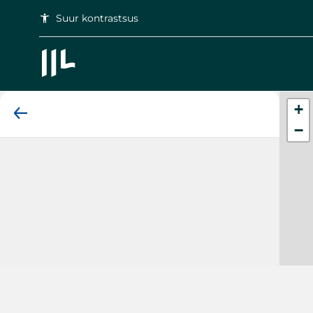
Suur kontrastsus
accessibility_new
+
−